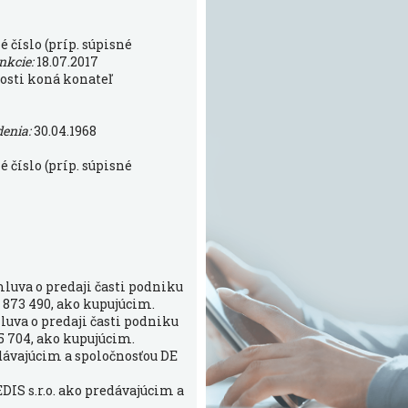
 číslo (príp. súpisné
unkcie:
18.07.2017
osti koná konateľ
denia:
30.04.1968
 číslo (príp. súpisné
mluva o predaji časti podniku
6 873 490, ako kupujúcim.
luva o predaji časti podniku
25 704, ako kupujúcim.
edávajúcim a spoločnosťou DE
DIS s.r.o. ako predávajúcim a