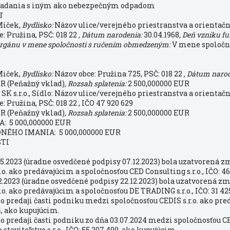
akladania s iným ako nebezpečným odpadom
ľ
Miček,
Bydlisko:
Názov ulice/verejného priestranstva a orientačné
e: Pružina, PSČ: 018 22
, Dátum narodenia:
30.04.1968
, Deň vzniku f
orgánu v mene spoločnosti s ručením obmedzeným:
V mene spoločn
Miček,
Bydlisko:
Názov obce: Pružina 725, PSČ: 018 22
, Dátum naro
R (Peňažný vklad)
, Rozsah splatenia:
2 500,000000 EUR
s.r.o., Sídlo: Názov ulice/verejného priestranstva a orientačné
: Pružina, PSČ: 018 22 , IČO 47 920 629
R (Peňažný vklad)
, Rozsah splatenia:
2 500,000000 EUR
 5 000,000000 EUR
ÉHO IMANIA: 5 000,000000 EUR
STI
05.2023 (úradne osvedčené podpisy 07.12.2023) bola uzatvorená z
o. ako predávajúcim a spoločnosťou CED Consulting s.r.o., IČO: 4
2.2023 (úradne osvedčené podpisy 22.12.2023) bola uzatvorená zm
o. ako predávajúcim a spoločnosťou DE TRADING s.r.o., IČO: 31 4
o predaji časti podniku medzi spoločnosťou CEDIS s.r.o. ako pr
4, ako kupujúcim.
o predaji časti podniku zo dňa 03.07.2024 medzi spoločnosťou CE
taviteľstvo s.r.o., IČO: 55 207 499, ako kupujúcim