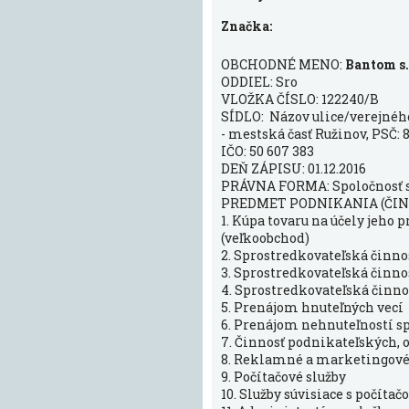
Značka:
OBCHODNÉ MENO:
Bantom s. 
ODDIEL: Sro
VLOŽKA ČÍSLO: 122240/B
SÍDLO: Názov ulice/verejného 
- mestská časť Ružinov, PSČ: 
IČO: 50 607 383
DEŇ ZÁPISU: 01.12.2016
PRÁVNA FORMA: Spoločnosť
PREDMET PODNIKANIA (ČIN
1. Kúpa tovaru na účely jeho
(veľkoobchod)
2. Sprostredkovateľská činno
3. Sprostredkovateľská činnos
4. Sprostredkovateľská činnos
5. Prenájom hnuteľných vecí
6. Prenájom nehnuteľností s
7. Činnosť podnikateľských,
8. Reklamné a marketingové
9. Počítačové služby
10. Služby súvisiace s počít