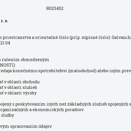
R023452
r. o.
priestranstva a orientačné číslo (príp. súpisné číslo): Galvanih
821 04
 s ručením obmedzeným
NOSTI)
 predaja konečnému spotrebiteľovi (maloobchod) alebo iným pr
sť v oblasti obchodu
ť v oblasti služieb
ť v oblasti výroby
pojený s poskytovaním iných než základných služieb spojených
 organizačných a ekonomických poradcov
 služby
ačovým spracovaním údajov