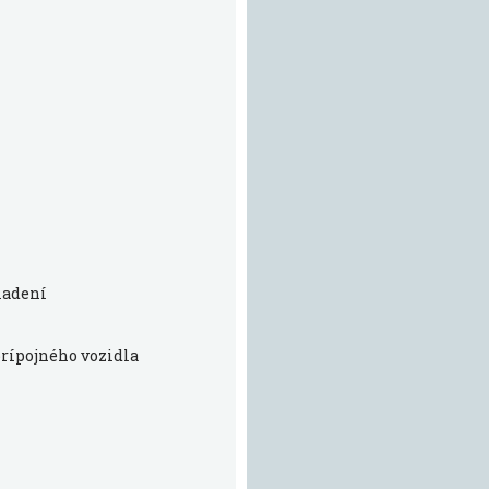
iadení
prípojného vozidla