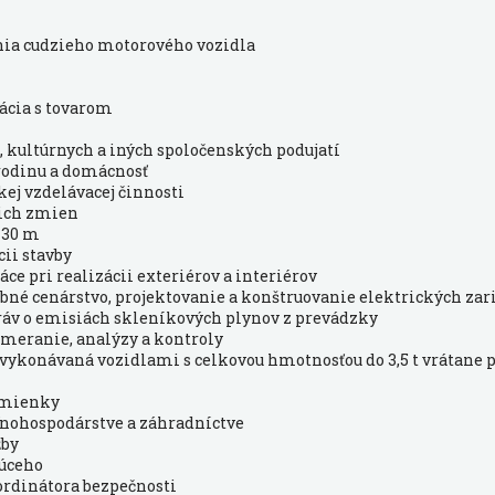
enia cudzieho motorového vozidla
lácia s tovarom
, kultúrnych a iných spoločenských podujatí
 rodinu a domácnosť
j vzdelávacej činnosti
 ich zmien
o 30 m
cii stavby
ce pri realizácii exteriérov a interiérov
vebné cenárstvo, projektovanie a konštruovanie elektrických zar
ráv o emisiách skleníkových plynov z prevádzky
 meranie, analýzy a kontroly
 vykonávaná vozidlami s celkovou hmotnosťou do 3,5 t vrátane 
j mienky
oľnohospodárstve a záhradníctve
žby
dúceho
ordinátora bezpečnosti