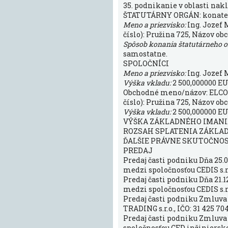
35. podnikanie v oblasti n
ŠTATUTÁRNY ORGÁN: konate
Meno a priezvisko:
Ing. Jozef 
číslo): Pružina 725, Názov obc
Spôsob konania štatutárneho 
samostatne.
SPOLOČNÍCI
Meno a priezvisko:
Ing. Jozef 
Výška vkladu:
2 500,000000 EU
Obchodné meno/názov: ELCO SK 
číslo): Pružina 725, Názov obce
Výška vkladu:
2 500,000000 EU
VÝŠKA ZÁKLADNÉHO IMANIA:
ROZSAH SPLATENIA ZÁKLADN
ĎALŠIE PRÁVNE SKUTOČNO
PREDAJ
Predaj časti podniku Dňa 25.
medzi spoločnosťou CEDIS s.r.
Predaj časti podniku Dňa 21.1
medzi spoločnosťou CEDIS s.r.
Predaj časti podniku Zmluva 
TRADING s.r.o., IČO: 31 425 70
Predaj časti podniku Zmluva 
spoločnosťou CED inžinierske s