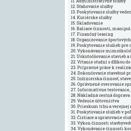
11. Administratívne služby
12. Sťahovacie služby
13. Poskytovanie služby ved
14. Kuriérske služby
15. Skladovanie
16. Baliace činnosti, manipu
17. Finančný leasing
18. Organizovanie športových
19. Poskytovanie služieb pre
20. Vykonávanie mimoškolske
21. Uskutočňovanie stavieb a
22. Vŕtanie studní s dľžkou d
23. Prípravné práce k realizá
24. Dokončovacie stavebné prá
25. Inžinierska činnosť, sta
26. Oprávnené overovanie sp
27. Informatívne testovanie,
28. Nákladná cestná doprava
29. Vedenie účtovníctva
30. Prieskum trhu a verejne
31. Poskytovanie služieb v p
32. Čistiace a upratovacie slu
33. Výkon činnosti stavbyve
34. Vykonávanie činnosti ko