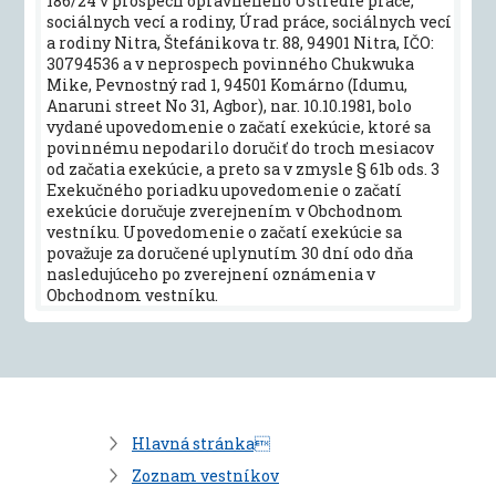
186/24 v prospech oprávneného Ústredie práce,
sociálnych vecí a rodiny, Úrad práce, sociálnych vecí
a rodiny Nitra, Štefánikova tr. 88, 94901 Nitra, IČO:
30794536 a v neprospech povinného Chukwuka
Mike, Pevnostný rad 1, 94501 Komárno (Idumu,
Anaruni street No 31, Agbor), nar. 10.10.1981, bolo
vydané upovedomenie o začatí exekúcie, ktoré sa
povinnému nepodarilo doručiť do troch mesiacov
od začatia exekúcie, a preto sa v zmysle § 61b ods. 3
Exekučného poriadku upovedomenie o začatí
exekúcie doručuje zverejnením v Obchodnom
vestníku. Upovedomenie o začatí exekúcie sa
považuje za doručené uplynutím 30 dní odo dňa
nasledujúceho po zverejnení oznámenia v
Obchodnom vestníku.
Hlavná stránka
Zoznam vestníkov