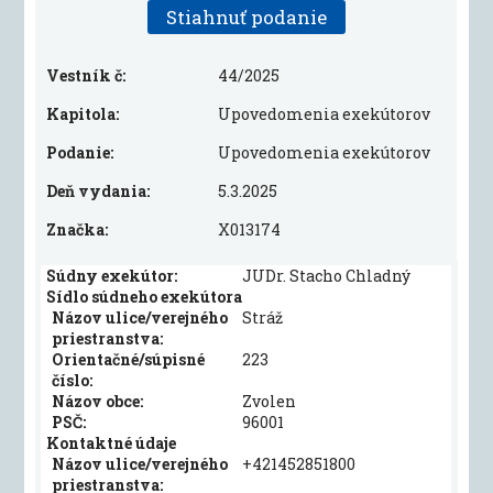
Stiahnuť podanie
Vestník č:
44/2025
Kapitola:
Upovedomenia exekútorov
Podanie:
Upovedomenia exekútorov
Deň vydania:
5.3.2025
Značka:
X013174
Súdny exekútor:
JUDr. Stacho Chladný
Sídlo súdneho exekútora
Názov ulice/verejného
Stráž
priestranstva:
Orientačné/súpisné
223
číslo:
Názov obce:
Zvolen
PSČ:
96001
Kontaktné údaje
Názov ulice/verejného
+421452851800
priestranstva: