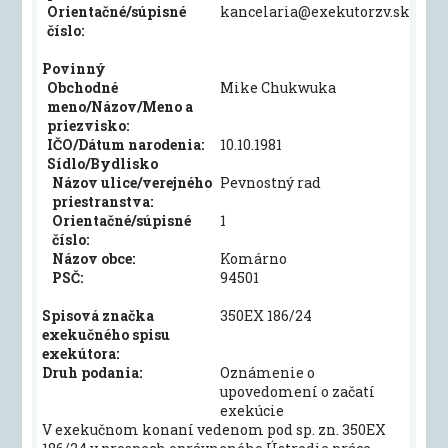
Orientačné/súpisné
kancelaria@exekutorzv.sk
číslo:
Povinný
Obchodné
Mike Chukwuka
meno/Názov/Meno a
priezvisko:
IČO/Dátum narodenia:
10.10.1981
Sídlo/Bydlisko
Názov ulice/verejného
Pevnostný rad
priestranstva:
Orientačné/súpisné
1
číslo:
Názov obce:
Komárno
PSČ:
94501
Spisová značka
350EX 186/24
exekučného spisu
exekútora:
Druh podania:
Oznámenie o
upovedomení o začatí
exekúcie
V exekučnom konaní vedenom pod sp. zn. 350EX