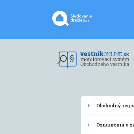
Obchodný regis
R039339 Podanie Obchodn
Oznámenia o za