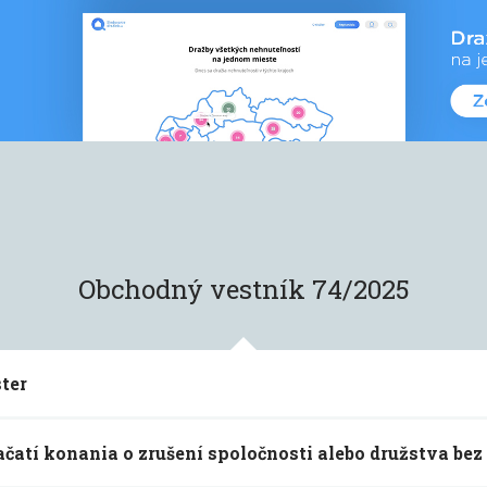
Obchodný vestník 74/2025
ter
ého registra (Veronajob s. r. o.)
čatí konania o zrušení spoločnosti alebo družstva bez 